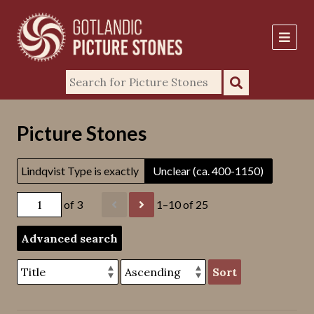
Picture Stones
Lindqvist Type is exactly
Unclear (ca. 400-1150)
of 3
1–10 of 25
Advanced search
Sort