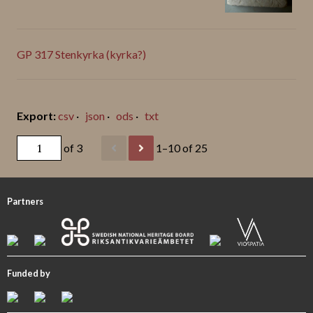
GP 317 Stenkyrka (kyrka?)
csv
json
ods
txt
of 3
1–10 of 25
Partners
Funded by